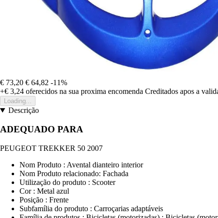
€ 73,20
€ 64,82
-11%
+€ 3,24
oferecidos na sua proxima encomenda
Creditados apos a vali
Loading...
Descrição
ADEQUADO PARA
PEUGEOT TREKKER 50 2007
Nom Produto : Avental dianteiro interior
Nom Produto relacionado: Fachada
Utilização do produto : Scooter
Cor : Metal azul
Posição : Frente
Subfamília do produto : Carroçarias adaptáveis
Família de produtos : Bicicletas (motorizadas) : Bicicletas (motor