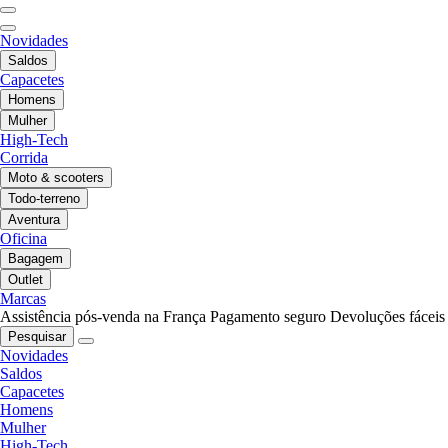
Novidades
Saldos
Capacetes
Homens
Mulher
High-Tech
Corrida
Moto & scooters
Todo-terreno
Aventura
Oficina
Bagagem
Outlet
Marcas
Assistência pós-venda na França
Pagamento seguro
Devoluções fáceis
Pesquisar
Novidades
Saldos
Capacetes
Homens
Mulher
High-Tech