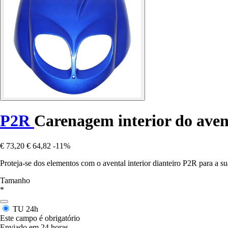
P2R
Carenagem interior do aven
€ 73,20
€ 64,82
-11%
Proteja-se dos elementos com o avental interior dianteiro P2R para a s
Tamanho
*
TU
24h
Este campo é obrigatório
Enviado em 24 horas