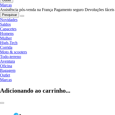
Outlet
Marcas
Assistência pós-venda na França
Pagamento seguro
Devoluções fáceis
Pesquisar
Novidades
Saldos
Capacetes
Homens
Mulher
High-Tech
Corrida
Moto & scooters
Todo-terreno
Aventura
Oficina
Bagagem
Outlet
Marcas
Adicionando ao carrinho...