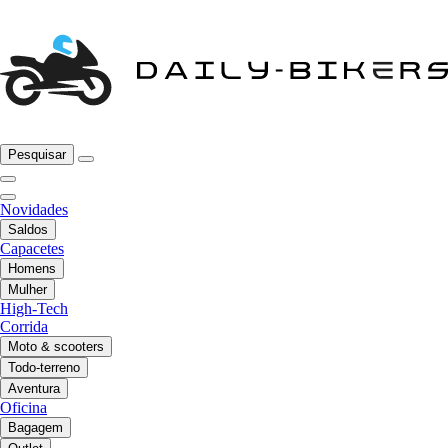
Pesquisar
Novidades
Saldos
Capacetes
Homens
Mulher
High-Tech
Corrida
Moto & scooters
Todo-terreno
Aventura
Oficina
Bagagem