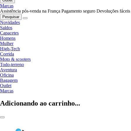
Outlet
Marcas
Assistência pós-venda na França
Pagamento seguro
Devoluções fáceis
Pesquisar
Novidades
Saldos
Capacetes
Homens
Mulher
High-Tech
Corrida
Moto & scooters
Todo-terreno
Aventura
Oficina
Bagagem
Outlet
Marcas
Adicionando ao carrinho...