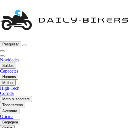
Pesquisar
Novidades
Saldos
Capacetes
Homens
Mulher
High-Tech
Corrida
Moto & scooters
Todo-terreno
Aventura
Oficina
Bagagem