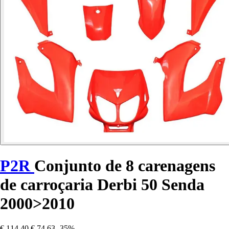
P2R
Conjunto de 8 carenagens
de carroçaria Derbi 50 Senda
2000>2010
€ 114,40
€ 74,63
-35%