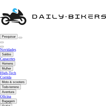
Pesquisar
Novidades
Saldos
Capacetes
Homens
Mulher
High-Tech
Corrida
Moto & scooters
Todo-terreno
Aventura
Oficina
Bagagem