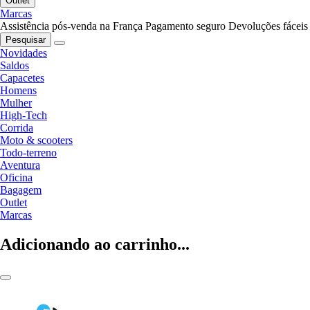
Outlet
Marcas
Assistência pós-venda na França
Pagamento seguro
Devoluções fáceis
Pesquisar
Novidades
Saldos
Capacetes
Homens
Mulher
High-Tech
Corrida
Moto & scooters
Todo-terreno
Aventura
Oficina
Bagagem
Outlet
Marcas
Adicionando ao carrinho...