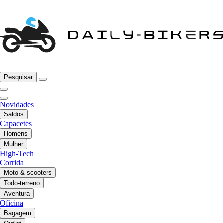
Pesquisar
Novidades
Saldos
Capacetes
Homens
Mulher
High-Tech
Corrida
Moto & scooters
Todo-terreno
Aventura
Oficina
Bagagem