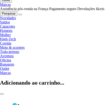
Outlet
Marcas
Assistência pós-venda na França
Pagamento seguro
Devoluções fáceis
Pesquisar
Novidades
Saldos
Capacetes
Homens
Mulher
High-Tech
Corrida
Moto & scooters
Todo-terreno
Aventura
Oficina
Bagagem
Outlet
Marcas
Adicionando ao carrinho...