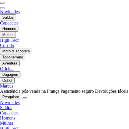
Novidades
Saldos
Capacetes
Homens
Mulher
High-Tech
Corrida
Moto & scooters
Todo-terreno
Aventura
Oficina
Bagagem
Outlet
Marcas
Assistência pós-venda na França
Pagamento seguro
Devoluções fáceis
Pesquisar
Novidades
Saldos
Capacetes
Homens
Mulher
High-Tech