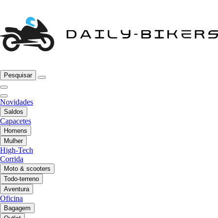
Pesquisar
Novidades
Saldos
Capacetes
Homens
Mulher
High-Tech
Corrida
Moto & scooters
Todo-terreno
Aventura
Oficina
Bagagem