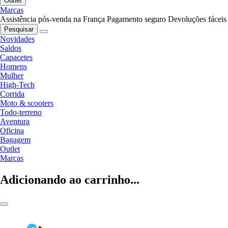
Outlet
Marcas
Assistência pós-venda na França
Pagamento seguro
Devoluções fáceis
Pesquisar
Novidades
Saldos
Capacetes
Homens
Mulher
High-Tech
Corrida
Moto & scooters
Todo-terreno
Aventura
Oficina
Bagagem
Outlet
Marcas
Adicionando ao carrinho...