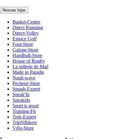
Nossas lojas
Basket-Center
Direct Running
Direct-Volley
Espace Golf
Foot-Store
Galope-Store
Handball-Store
House of Rugby
La sellerie de Maé
Made in Paradis
Nauti-wave
Pecheur-Store
Smash-Expert
Sneak'In
Sneakids
Sport is good
Training-Fit
Trek-Expert
TripNBikers
Vélo-Store