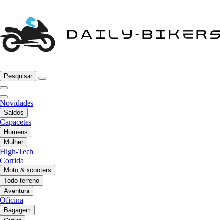
Pesquisar
Novidades
Saldos
Capacetes
Homens
Mulher
High-Tech
Corrida
Moto & scooters
Todo-terreno
Aventura
Oficina
Bagagem