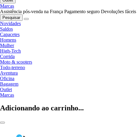
Outlet
Marcas
Assistência pós-venda na França
Pagamento seguro
Devoluções fáceis
Pesquisar
Novidades
Saldos
Capacetes
Homens
Mulher
High-Tech
Corrida
Moto & scooters
Todo-terreno
Aventura
Oficina
Bagagem
Outlet
Marcas
Adicionando ao carrinho...