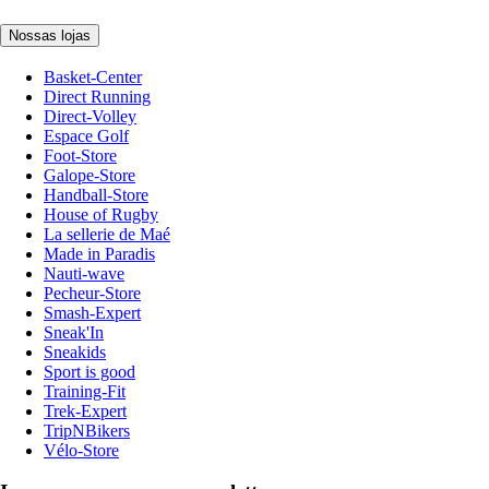
Nossas lojas
Basket-Center
Direct Running
Direct-Volley
Espace Golf
Foot-Store
Galope-Store
Handball-Store
House of Rugby
La sellerie de Maé
Made in Paradis
Nauti-wave
Pecheur-Store
Smash-Expert
Sneak'In
Sneakids
Sport is good
Training-Fit
Trek-Expert
TripNBikers
Vélo-Store