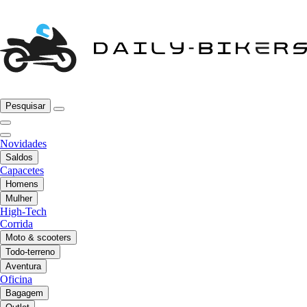
Pesquisar
Novidades
Saldos
Capacetes
Homens
Mulher
High-Tech
Corrida
Moto & scooters
Todo-terreno
Aventura
Oficina
Bagagem