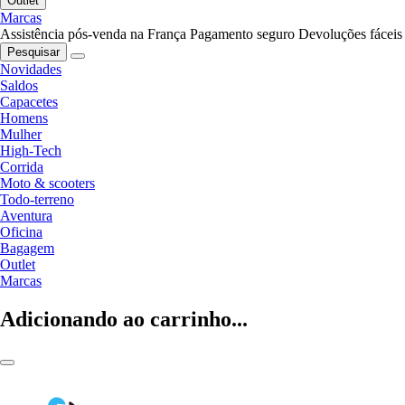
Outlet
Marcas
Assistência pós-venda na França
Pagamento seguro
Devoluções fáceis
Pesquisar
Novidades
Saldos
Capacetes
Homens
Mulher
High-Tech
Corrida
Moto & scooters
Todo-terreno
Aventura
Oficina
Bagagem
Outlet
Marcas
Adicionando ao carrinho...