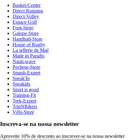
Basket-Center
Direct Running
Direct-Volley
Espace Golf
Foot-Store
Galope-Store
Handball-Store
House of Rugby
La sellerie de Maé
Made in Paradis
Nauti-wave
Pecheur-Store
Smash-Expert
Sneak'In
Sneakids
Sport is good
Training-Fit
Trek-Expert
TripNBikers
Vélo-Store
Inscreva-se na nossa newsletter
Aproveite 10% de desconto ao inscrever-se na nossa newsletter