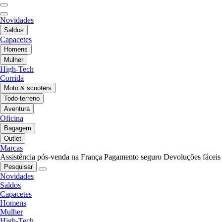
Novidades
Saldos
Capacetes
Homens
Mulher
High-Tech
Corrida
Moto & scooters
Todo-terreno
Aventura
Oficina
Bagagem
Outlet
Marcas
Assistência pós-venda na França
Pagamento seguro
Devoluções fáceis
Pesquisar
Novidades
Saldos
Capacetes
Homens
Mulher
High-Tech