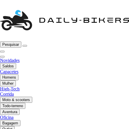
Pesquisar
Novidades
Saldos
Capacetes
Homens
Mulher
High-Tech
Corrida
Moto & scooters
Todo-terreno
Aventura
Oficina
Bagagem