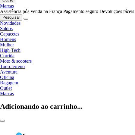
Outlet
Marcas
Assistência pós-venda na França
Pagamento seguro
Devoluções fáceis
Pesquisar
Novidades
Saldos
Capacetes
Homens
Mulher
High-Tech
Corrida
Moto & scooters
Todo-terreno
Aventura
Oficina
Bagagem
Outlet
Marcas
Adicionando ao carrinho...