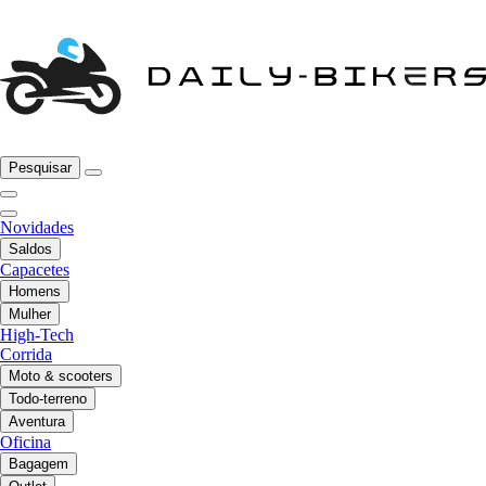
Pesquisar
Novidades
Saldos
Capacetes
Homens
Mulher
High-Tech
Corrida
Moto & scooters
Todo-terreno
Aventura
Oficina
Bagagem