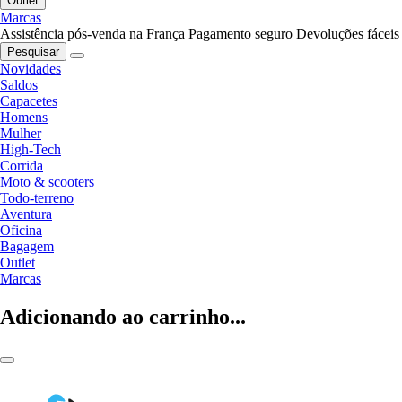
Outlet
Marcas
Assistência pós-venda na França
Pagamento seguro
Devoluções fáceis
Pesquisar
Novidades
Saldos
Capacetes
Homens
Mulher
High-Tech
Corrida
Moto & scooters
Todo-terreno
Aventura
Oficina
Bagagem
Outlet
Marcas
Adicionando ao carrinho...