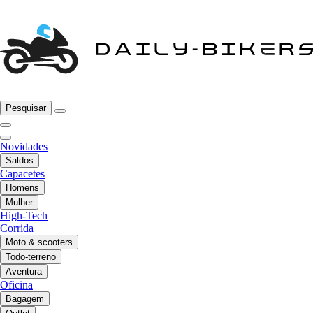
Pesquisar
Novidades
Saldos
Capacetes
Homens
Mulher
High-Tech
Corrida
Moto & scooters
Todo-terreno
Aventura
Oficina
Bagagem