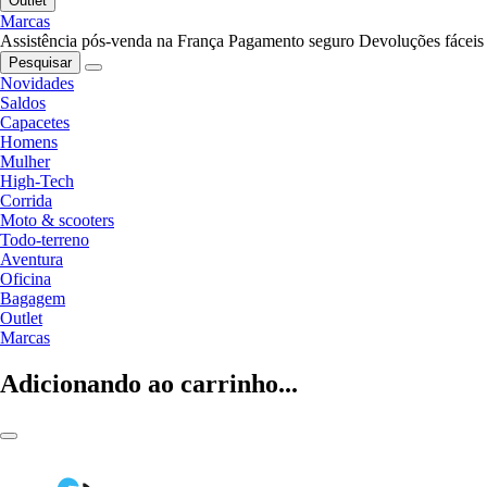
Outlet
Marcas
Assistência pós-venda na França
Pagamento seguro
Devoluções fáceis
Pesquisar
Novidades
Saldos
Capacetes
Homens
Mulher
High-Tech
Corrida
Moto & scooters
Todo-terreno
Aventura
Oficina
Bagagem
Outlet
Marcas
Adicionando ao carrinho...