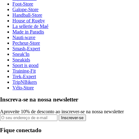
Foot-Store
Galope-Store
Handball-Store
House of Rugby
La sellerie de Maé
Made in Paradis
Nauti-wave
Pecheur-Store
Smash-Expert
Sneak'In
Sneakids
Sport is good
Training-Fit
Trek-Expert
TripNBikers
Vélo-Store
Inscreva-se na nossa newsletter
Aproveite 10% de desconto ao inscrever-se na nossa newsletter
Inscrever-se
Fique conectado