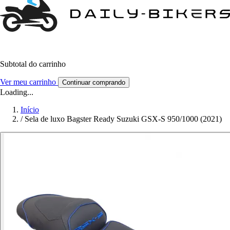
Subtotal do carrinho
Ver meu carrinho
Continuar comprando
Loading...
Início
/
Sela de luxo Bagster Ready Suzuki GSX-S 950/1000 (2021)