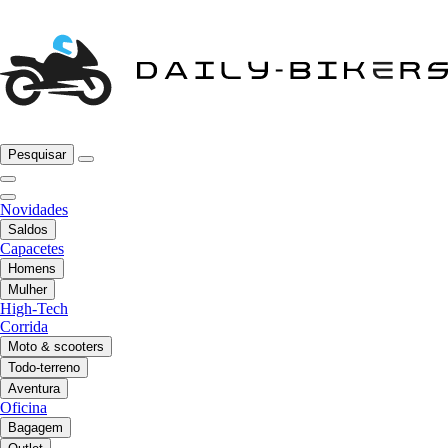
Pesquisar
Novidades
Saldos
Capacetes
Homens
Mulher
High-Tech
Corrida
Moto & scooters
Todo-terreno
Aventura
Oficina
Bagagem