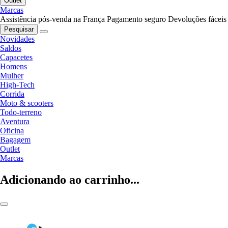
Outlet
Marcas
Assistência pós-venda na França
Pagamento seguro
Devoluções fáceis
Pesquisar
Novidades
Saldos
Capacetes
Homens
Mulher
High-Tech
Corrida
Moto & scooters
Todo-terreno
Aventura
Oficina
Bagagem
Outlet
Marcas
Adicionando ao carrinho...