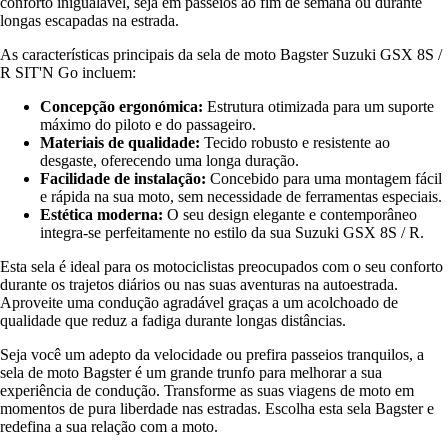
conforto inigualável, seja em passeios ao fim de semana ou durante
longas escapadas na estrada.
As características principais da sela de moto Bagster Suzuki GSX 8S /
R SIT'N Go incluem:
Concepção ergonómica:
Estrutura otimizada para um suporte
máximo do piloto e do passageiro.
Materiais de qualidade:
Tecido robusto e resistente ao
desgaste, oferecendo uma longa duração.
Facilidade de instalação:
Concebido para uma montagem fácil
e rápida na sua moto, sem necessidade de ferramentas especiais.
Estética moderna:
O seu design elegante e contemporâneo
integra-se perfeitamente no estilo da sua Suzuki GSX 8S / R.
Esta sela é ideal para os motociclistas preocupados com o seu conforto
durante os trajetos diários ou nas suas aventuras na autoestrada.
Aproveite uma condução agradável graças a um acolchoado de
qualidade que reduz a fadiga durante longas distâncias.
Seja você um adepto da velocidade ou prefira passeios tranquilos, a
sela de moto Bagster é um grande trunfo para melhorar a sua
experiência de condução. Transforme as suas viagens de moto em
momentos de pura liberdade nas estradas. Escolha esta sela Bagster e
redefina a sua relação com a moto.