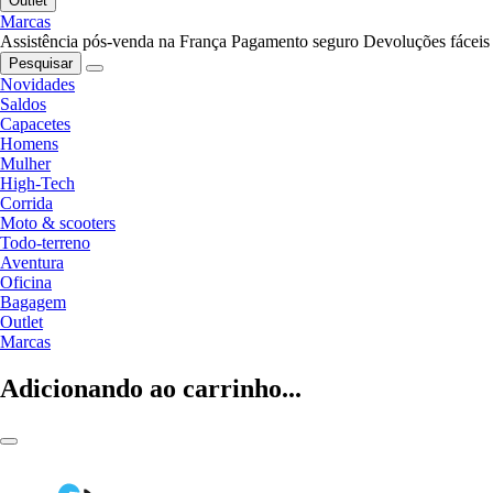
Outlet
Marcas
Assistência pós-venda na França
Pagamento seguro
Devoluções fáceis
Pesquisar
Novidades
Saldos
Capacetes
Homens
Mulher
High-Tech
Corrida
Moto & scooters
Todo-terreno
Aventura
Oficina
Bagagem
Outlet
Marcas
Adicionando ao carrinho...