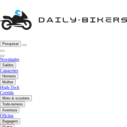
Pesquisar
Novidades
Saldos
Capacetes
Homens
Mulher
High-Tech
Corrida
Moto & scooters
Todo-terreno
Aventura
Oficina
Bagagem