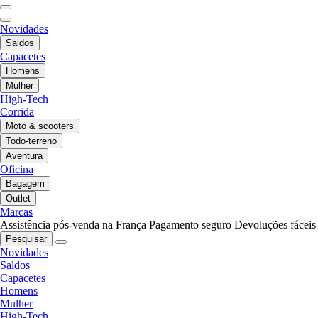
Novidades
Saldos
Capacetes
Homens
Mulher
High-Tech
Corrida
Moto & scooters
Todo-terreno
Aventura
Oficina
Bagagem
Outlet
Marcas
Assistência pós-venda na França
Pagamento seguro
Devoluções fáceis
Pesquisar
Novidades
Saldos
Capacetes
Homens
Mulher
High-Tech