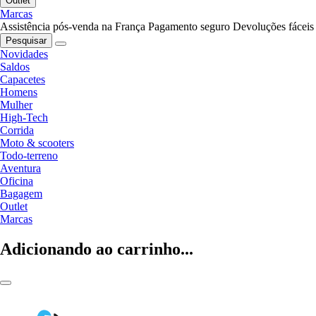
Outlet
Marcas
Assistência pós-venda na França
Pagamento seguro
Devoluções fáceis
Pesquisar
Novidades
Saldos
Capacetes
Homens
Mulher
High-Tech
Corrida
Moto & scooters
Todo-terreno
Aventura
Oficina
Bagagem
Outlet
Marcas
Adicionando ao carrinho...