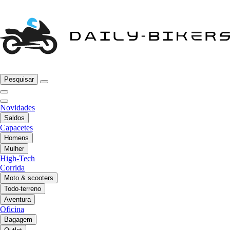
Pesquisar
Novidades
Saldos
Capacetes
Homens
Mulher
High-Tech
Corrida
Moto & scooters
Todo-terreno
Aventura
Oficina
Bagagem