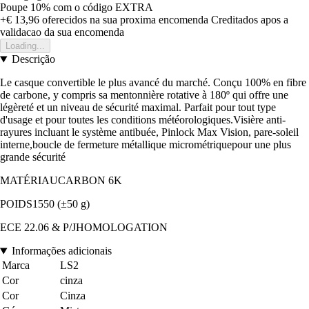
Poupe 10%
com o código
EXTRA
+€ 13,96
oferecidos na sua proxima encomenda
Creditados apos a
validacao da sua encomenda
Loading...
Descrição
Le casque convertible le plus avancé du marché. Conçu 100% en fibre
de carbone, y compris sa mentonnière rotative à 180º qui offre une
légèreté et un niveau de sécurité maximal. Parfait pour tout type
d'usage et pour toutes les conditions météorologiques.Visière anti-
rayures incluant le système antibuée, Pinlock Max Vision, pare-soleil
interne,boucle de fermeture métallique micrométriquepour une plus
grande sécurité
MATÉRIAUCARBON 6K
POIDS1550 (±50 g)
ECE 22.06 & P/JHOMOLOGATION
Informações adicionais
Marca
LS2
Cor
cinza
Cor
Cinza