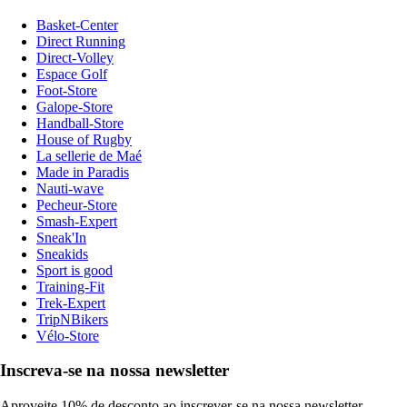
Basket-Center
Direct Running
Direct-Volley
Espace Golf
Foot-Store
Galope-Store
Handball-Store
House of Rugby
La sellerie de Maé
Made in Paradis
Nauti-wave
Pecheur-Store
Smash-Expert
Sneak'In
Sneakids
Sport is good
Training-Fit
Trek-Expert
TripNBikers
Vélo-Store
Inscreva-se na nossa newsletter
Aproveite 10% de desconto ao inscrever-se na nossa newsletter