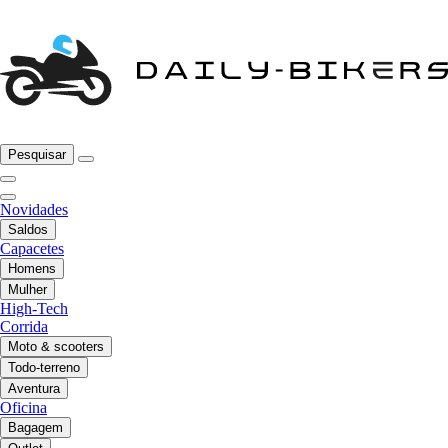
Pesquisar
Novidades
Saldos
Capacetes
Homens
Mulher
High-Tech
Corrida
Moto & scooters
Todo-terreno
Aventura
Oficina
Bagagem