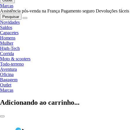
Outlet
Marcas
Assistência pós-venda na França
Pagamento seguro
Devoluções fáceis
Pesquisar
Novidades
Saldos
Capacetes
Homens
Mulher
High-Tech
Corrida
Moto & scooters
Todo-terreno
Aventura
Oficina
Bagagem
Outlet
Marcas
Adicionando ao carrinho...