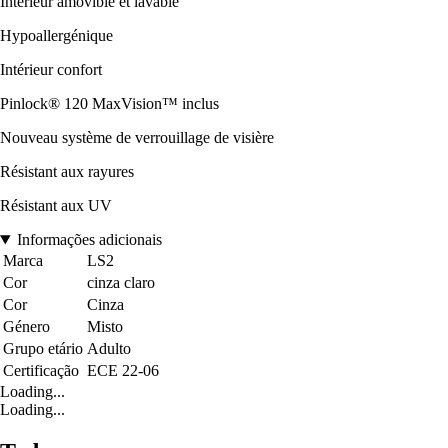
Intérieur amovible et lavable
Hypoallergénique
Intérieur confort
Pinlock® 120 MaxVision™ inclus
Nouveau système de verrouillage de visière
Résistant aux rayures
Résistant aux UV
Informações adicionais
Marca
LS2
Cor
cinza claro
Cor
Cinza
Género
Misto
Grupo etário
Adulto
Certificação
ECE 22-06
Loading...
Loading...