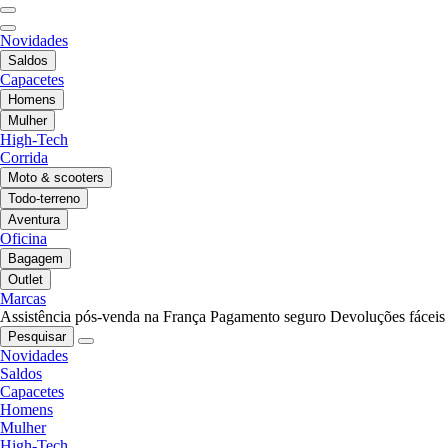
Novidades
Saldos
Capacetes
Homens
Mulher
High-Tech
Corrida
Moto & scooters
Todo-terreno
Aventura
Oficina
Bagagem
Outlet
Marcas
Assistência pós-venda na França
Pagamento seguro
Devoluções fáceis
Pesquisar
Novidades
Saldos
Capacetes
Homens
Mulher
High-Tech