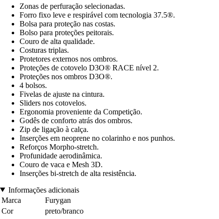
Zonas de perfuração selecionadas.
Forro fixo leve e respirável com tecnologia 37.5®.
Bolsa para proteção nas costas.
Bolso para proteções peitorais.
Couro de alta qualidade.
Costuras triplas.
Protetores externos nos ombros.
Proteções de cotovelo D3O® RACE nível 2.
Proteções nos ombros D3O®.
4 bolsos.
Fivelas de ajuste na cintura.
Sliders nos cotovelos.
Ergonomia proveniente da Competição.
Godês de conforto atrás dos ombros.
Zip de ligação à calça.
Inserções em neoprene no colarinho e nos punhos.
Reforços Morpho-stretch.
Profunidade aerodinâmica.
Couro de vaca e Mesh 3D.
Inserções bi-stretch de alta resistência.
Informações adicionais
Marca
Furygan
Cor
preto/branco