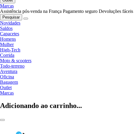
Outlet
Marcas
Assistência pós-venda na França
Pagamento seguro
Devoluções fáceis
Pesquisar
Novidades
Saldos
Capacetes
Homens
Mulher
High-Tech
Corrida
Moto & scooters
Todo-terreno
Aventura
Oficina
Bagagem
Outlet
Marcas
Adicionando ao carrinho...