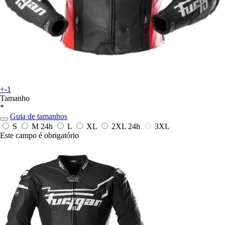
+-1
Tamanho
*
Guia de tamanhos
S
M
24h
L
XL
2XL
24h
3XL
Este campo é obrigatório