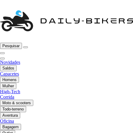
Pesquisar
Novidades
Saldos
Capacetes
Homens
Mulher
High-Tech
Corrida
Moto & scooters
Todo-terreno
Aventura
Oficina
Bagagem