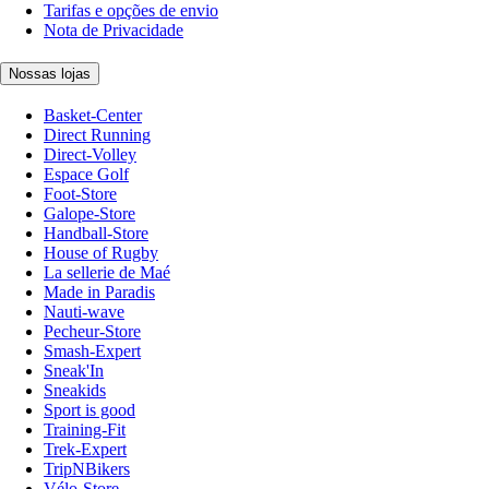
Tarifas e opções de envio
Nota de Privacidade
Nossas lojas
Basket-Center
Direct Running
Direct-Volley
Espace Golf
Foot-Store
Galope-Store
Handball-Store
House of Rugby
La sellerie de Maé
Made in Paradis
Nauti-wave
Pecheur-Store
Smash-Expert
Sneak'In
Sneakids
Sport is good
Training-Fit
Trek-Expert
TripNBikers
Vélo-Store