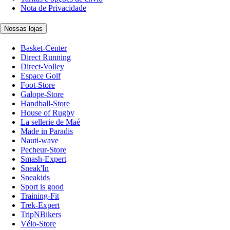
Nota de Privacidade
Nossas lojas
Basket-Center
Direct Running
Direct-Volley
Espace Golf
Foot-Store
Galope-Store
Handball-Store
House of Rugby
La sellerie de Maé
Made in Paradis
Nauti-wave
Pecheur-Store
Smash-Expert
Sneak'In
Sneakids
Sport is good
Training-Fit
Trek-Expert
TripNBikers
Vélo-Store