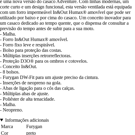
é uma nova versão do casaco Adventure. Com linhas modernas, um
corte curto e um design funcional, esta versão ventilada está equipada
com um forro impermeável In&Out Humax® amovível que pode ser
utilizado por baixo e por cima do casaco. Um conceito inovador para
um casaco dedicado ao tempo quente, que o dispensa de consultar a
previsão do tempo antes de subir para a sua moto.
- Malha.
- Forro In&Out Humax® amovível.
- Forro fixo leve e respirável.
- Bolso para proteção das costas.
- Múltiplas inserções retrorreflectoras.
- Proteção D3O® para os ombros e cotovelos.
- Conceito In&Out.
- 8 bolsos.
- Furygan DW-Fit para um ajuste preciso da cintura.
- Inserções de neopreno na gola.
- Abas de ligação para o cós das calças.
- Múltiplas abas de ajuste.
- Poliéster de alta tenacidade.
- Malha.
- Neopreno.
Informações adicionais
Marca
Furygan
Cor
preto