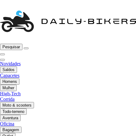
Pesquisar
Novidades
Saldos
Capacetes
Homens
Mulher
High-Tech
Corrida
Moto & scooters
Todo-terreno
Aventura
Oficina
Bagagem