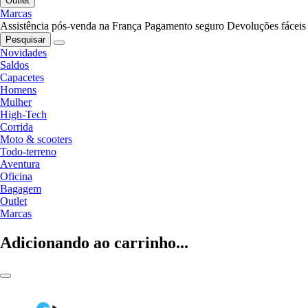
Outlet
Marcas
Assistência pós-venda na França
Pagamento seguro
Devoluções fáceis
Pesquisar
Novidades
Saldos
Capacetes
Homens
Mulher
High-Tech
Corrida
Moto & scooters
Todo-terreno
Aventura
Oficina
Bagagem
Outlet
Marcas
Adicionando ao carrinho...