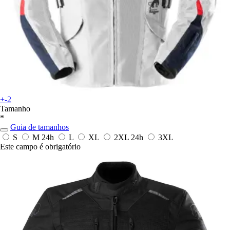
+-2
Tamanho
*
Guia de tamanhos
S
M
24h
L
XL
2XL
24h
3XL
Este campo é obrigatório