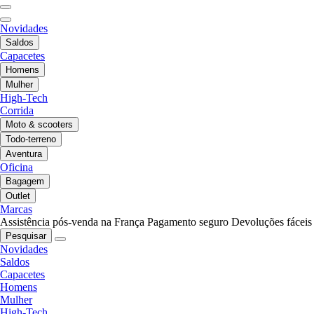
Novidades
Saldos
Capacetes
Homens
Mulher
High-Tech
Corrida
Moto & scooters
Todo-terreno
Aventura
Oficina
Bagagem
Outlet
Marcas
Assistência pós-venda na França
Pagamento seguro
Devoluções fáceis
Pesquisar
Novidades
Saldos
Capacetes
Homens
Mulher
High-Tech