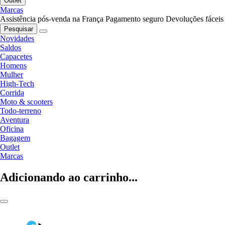
Outlet
Marcas
Assistência pós-venda na França
Pagamento seguro
Devoluções fáceis
Pesquisar
Novidades
Saldos
Capacetes
Homens
Mulher
High-Tech
Corrida
Moto & scooters
Todo-terreno
Aventura
Oficina
Bagagem
Outlet
Marcas
Adicionando ao carrinho...