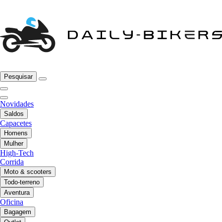
Pesquisar
Novidades
Saldos
Capacetes
Homens
Mulher
High-Tech
Corrida
Moto & scooters
Todo-terreno
Aventura
Oficina
Bagagem