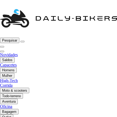
Pesquisar
Novidades
Saldos
Capacetes
Homens
Mulher
High-Tech
Corrida
Moto & scooters
Todo-terreno
Aventura
Oficina
Bagagem