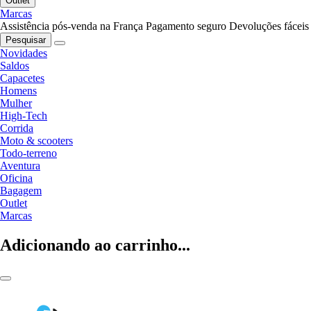
Outlet
Marcas
Assistência pós-venda na França
Pagamento seguro
Devoluções fáceis
Pesquisar
Novidades
Saldos
Capacetes
Homens
Mulher
High-Tech
Corrida
Moto & scooters
Todo-terreno
Aventura
Oficina
Bagagem
Outlet
Marcas
Adicionando ao carrinho...