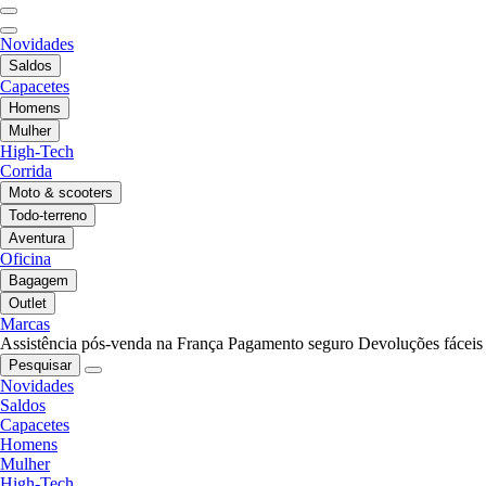
Novidades
Saldos
Capacetes
Homens
Mulher
High-Tech
Corrida
Moto & scooters
Todo-terreno
Aventura
Oficina
Bagagem
Outlet
Marcas
Assistência pós-venda na França
Pagamento seguro
Devoluções fáceis
Pesquisar
Novidades
Saldos
Capacetes
Homens
Mulher
High-Tech