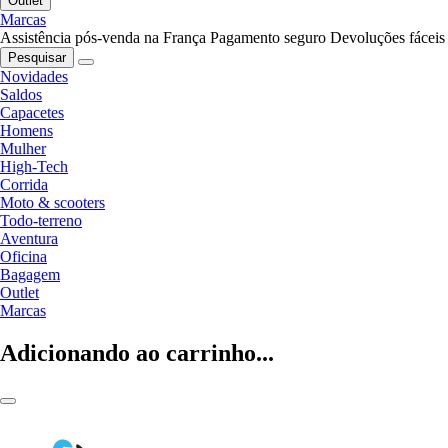
Outlet
Marcas
Assistência pós-venda na França
Pagamento seguro
Devoluções fáceis
Pesquisar
Novidades
Saldos
Capacetes
Homens
Mulher
High-Tech
Corrida
Moto & scooters
Todo-terreno
Aventura
Oficina
Bagagem
Outlet
Marcas
Adicionando ao carrinho...