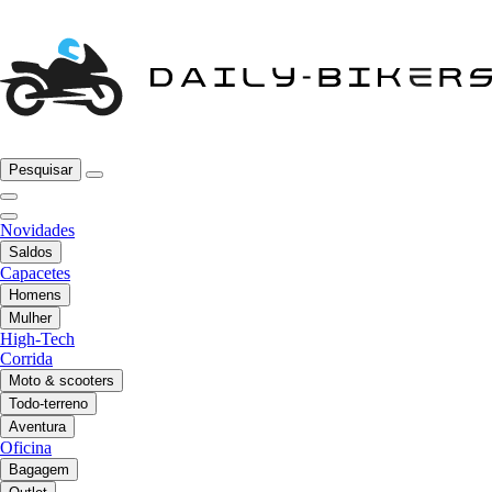
Pesquisar
Novidades
Saldos
Capacetes
Homens
Mulher
High-Tech
Corrida
Moto & scooters
Todo-terreno
Aventura
Oficina
Bagagem