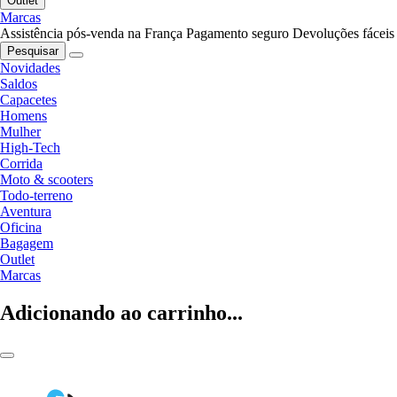
Outlet
Marcas
Assistência pós-venda na França
Pagamento seguro
Devoluções fáceis
Pesquisar
Novidades
Saldos
Capacetes
Homens
Mulher
High-Tech
Corrida
Moto & scooters
Todo-terreno
Aventura
Oficina
Bagagem
Outlet
Marcas
Adicionando ao carrinho...