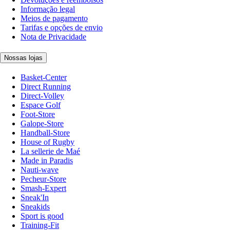
Informação legal
Meios de pagamento
Tarifas e opções de envio
Nota de Privacidade
Nossas lojas
Basket-Center
Direct Running
Direct-Volley
Espace Golf
Foot-Store
Galope-Store
Handball-Store
House of Rugby
La sellerie de Maé
Made in Paradis
Nauti-wave
Pecheur-Store
Smash-Expert
Sneak'In
Sneakids
Sport is good
Training-Fit