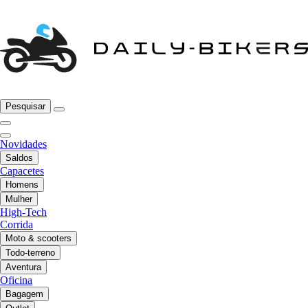
Pesquisar
Novidades
Saldos
Capacetes
Homens
Mulher
High-Tech
Corrida
Moto & scooters
Todo-terreno
Aventura
Oficina
Bagagem