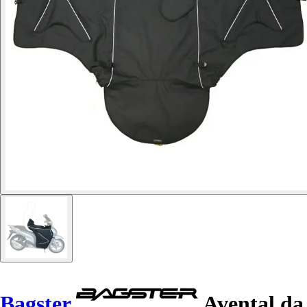
Bagster
Avental da