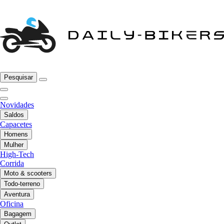
Pesquisar
Novidades
Saldos
Capacetes
Homens
Mulher
High-Tech
Corrida
Moto & scooters
Todo-terreno
Aventura
Oficina
Bagagem