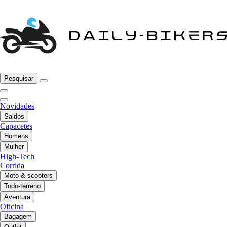
Pesquisar
Novidades
Saldos
Capacetes
Homens
Mulher
High-Tech
Corrida
Moto & scooters
Todo-terreno
Aventura
Oficina
Bagagem