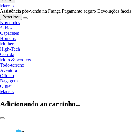
Outlet
Marcas
Assistência pós-venda na França
Pagamento seguro
Devoluções fáceis
Pesquisar
Novidades
Saldos
Capacetes
Homens
Mulher
High-Tech
Corrida
Moto & scooters
Todo-terreno
Aventura
Oficina
Bagagem
Outlet
Marcas
Adicionando ao carrinho...