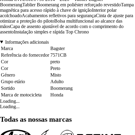
BoomerangTablier Boomerang em poliéster reforçado revestidoTampa
magnética para acesso rápido à chave de igniçãoInterior polar
acolchoadoAcabamentos refletivos para segurançaCinta de ajuste para
otimizar a proteção do pilotoBolsa multifuncional ao alcance das
mãosCapa de assento ajustável de acordo com o comprimento do
assentoInstalação simples e rápida Top Chrono
Informações adicionais
Marca
Bagster
Referência do fornecedor
7571CB
Cor
preto
Cor
Preto
Género
Misto
Grupo etário
Adulto
Sortido
Boomerang
Marca de motocicleta
Honda
Loading...
Loading...
Todas as nossas marcas