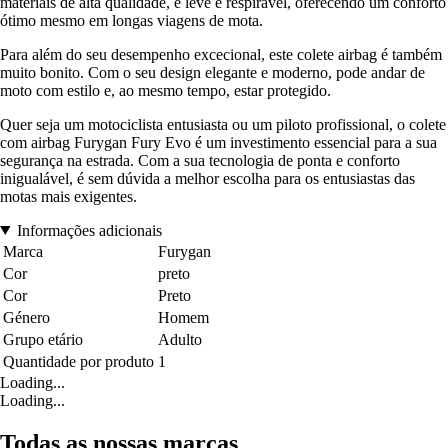
materiais de alta qualidade, é leve e respirável, oferecendo um conforto
ótimo mesmo em longas viagens de mota.
Para além do seu desempenho excecional, este colete airbag é também
muito bonito. Com o seu design elegante e moderno, pode andar de
moto com estilo e, ao mesmo tempo, estar protegido.
Quer seja um motociclista entusiasta ou um piloto profissional, o colete
com airbag Furygan Fury Evo é um investimento essencial para a sua
segurança na estrada. Com a sua tecnologia de ponta e conforto
inigualável, é sem dúvida a melhor escolha para os entusiastas das
motas mais exigentes.
Informações adicionais
Marca
Furygan
Cor
preto
Cor
Preto
Género
Homem
Grupo etário
Adulto
Quantidade por produto
1
Loading...
Loading...
Todas as nossas marcas