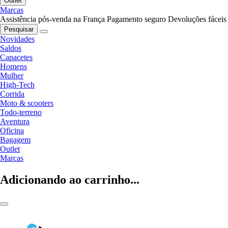
Outlet
Marcas
Assistência pós-venda na França
Pagamento seguro
Devoluções fáceis
Pesquisar
Novidades
Saldos
Capacetes
Homens
Mulher
High-Tech
Corrida
Moto & scooters
Todo-terreno
Aventura
Oficina
Bagagem
Outlet
Marcas
Adicionando ao carrinho...