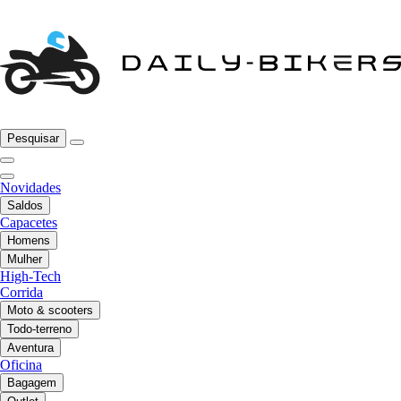
Pesquisar
Novidades
Saldos
Capacetes
Homens
Mulher
High-Tech
Corrida
Moto & scooters
Todo-terreno
Aventura
Oficina
Bagagem