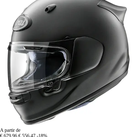
A partir de
€ 679,96
€ 556,47
-18%