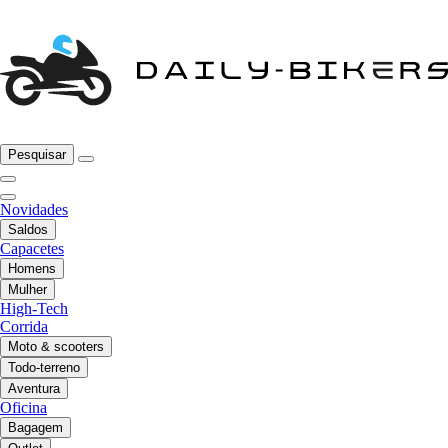
Pesquisar
Novidades
Saldos
Capacetes
Homens
Mulher
High-Tech
Corrida
Moto & scooters
Todo-terreno
Aventura
Oficina
Bagagem