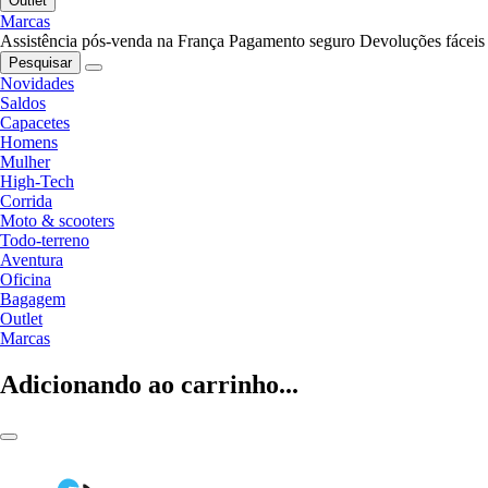
Outlet
Marcas
Assistência pós-venda na França
Pagamento seguro
Devoluções fáceis
Pesquisar
Novidades
Saldos
Capacetes
Homens
Mulher
High-Tech
Corrida
Moto & scooters
Todo-terreno
Aventura
Oficina
Bagagem
Outlet
Marcas
Adicionando ao carrinho...