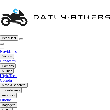
Pesquisar
Novidades
Saldos
Capacetes
Homens
Mulher
High-Tech
Corrida
Moto & scooters
Todo-terreno
Aventura
Oficina
Bagagem