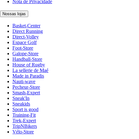
Nota de Privacidade
Nossas lojas
Basket-Center
Direct Running
Direct-Volley
Espace Golf
Foot-Store
Galope-Store
Handball-Store
House of Rugby
La sellerie de Maé
Made in Paradis
Nauti-wave
Pecheur-Store
Smash-Expert
Sneak'In
Sneakids
Sport is good
Training-Fit
Trek-Expert
TripNBikers
Vélo-Store