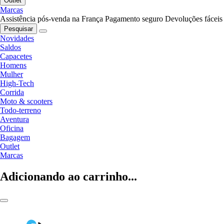
Outlet
Marcas
Assistência pós-venda na França
Pagamento seguro
Devoluções fáceis
Pesquisar
Novidades
Saldos
Capacetes
Homens
Mulher
High-Tech
Corrida
Moto & scooters
Todo-terreno
Aventura
Oficina
Bagagem
Outlet
Marcas
Adicionando ao carrinho...