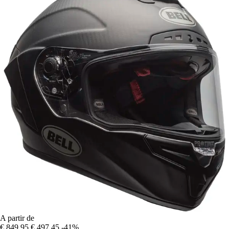
A partir de
€ 849,95
€ 497,45
-41%