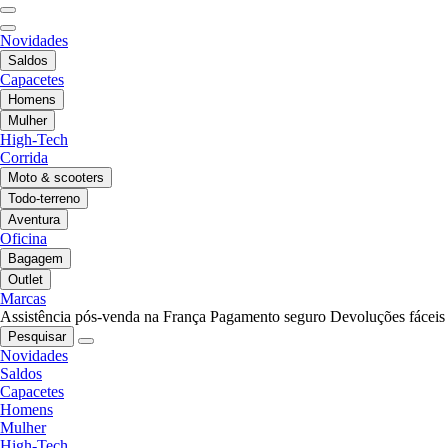
Novidades
Saldos
Capacetes
Homens
Mulher
High-Tech
Corrida
Moto & scooters
Todo-terreno
Aventura
Oficina
Bagagem
Outlet
Marcas
Assistência pós-venda na França
Pagamento seguro
Devoluções fáceis
Pesquisar
Novidades
Saldos
Capacetes
Homens
Mulher
High-Tech