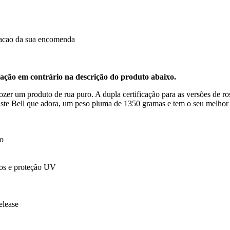
dacao da sua encomenda
ção em contrário na descrição do produto abaixo.
zer um produto de rua puro. A dupla certificação para as versões de ros
juste Bell que adora, um peso pluma de 1350 gramas e tem o seu melhor 
xo
cos e proteção UV
elease