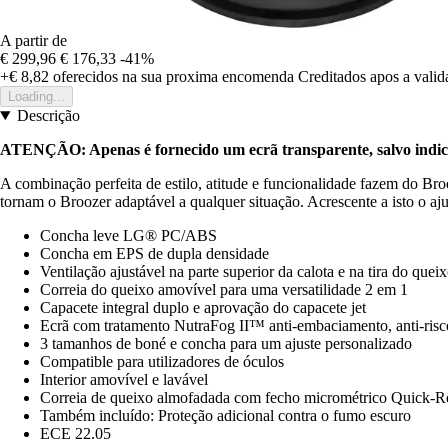
A partir de
€ 299,96
€ 176,33
-41%
+€ 8,82
oferecidos na sua proxima encomenda
Creditados apos a vali
Loading...
Descrição
ATENÇÃO: Apenas é fornecido um ecrã transparente, salvo indica
A combinação perfeita de estilo, atitude e funcionalidade fazem do Broo
tornam o Broozer adaptável a qualquer situação. Acrescente a isto o a
Concha leve LG® PC/ABS
Concha em EPS de dupla densidade
Ventilação ajustável na parte superior da calota e na tira do quei
Correia do queixo amovível para uma versatilidade 2 em 1
Capacete integral duplo e aprovação do capacete jet
Ecrã com tratamento NutraFog II™ anti-embaciamento, anti-ris
3 tamanhos de boné e concha para um ajuste personalizado
Compatible para utilizadores de óculos
Interior amovível e lavável
Correia de queixo almofadada com fecho micrométrico Quick-R
Também incluído: Proteção adicional contra o fumo escuro
ECE 22.05