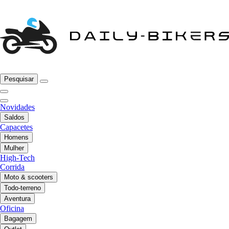
Pesquisar
Novidades
Saldos
Capacetes
Homens
Mulher
High-Tech
Corrida
Moto & scooters
Todo-terreno
Aventura
Oficina
Bagagem