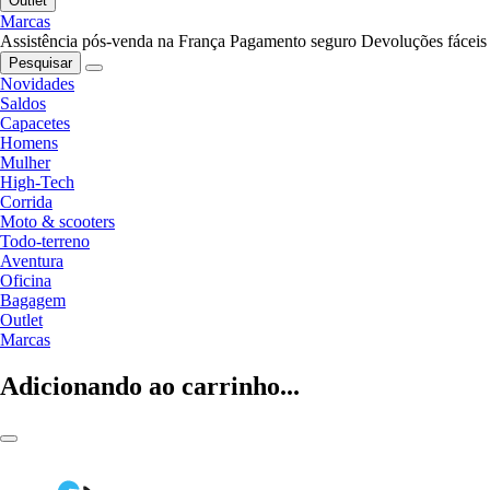
Outlet
Marcas
Assistência pós-venda na França
Pagamento seguro
Devoluções fáceis
Pesquisar
Novidades
Saldos
Capacetes
Homens
Mulher
High-Tech
Corrida
Moto & scooters
Todo-terreno
Aventura
Oficina
Bagagem
Outlet
Marcas
Adicionando ao carrinho...