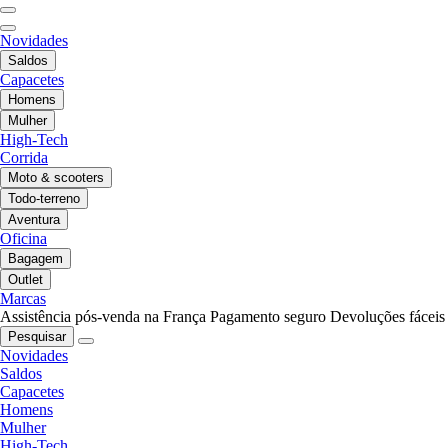
Novidades
Saldos
Capacetes
Homens
Mulher
High-Tech
Corrida
Moto & scooters
Todo-terreno
Aventura
Oficina
Bagagem
Outlet
Marcas
Assistência pós-venda na França
Pagamento seguro
Devoluções fáceis
Pesquisar
Novidades
Saldos
Capacetes
Homens
Mulher
High-Tech