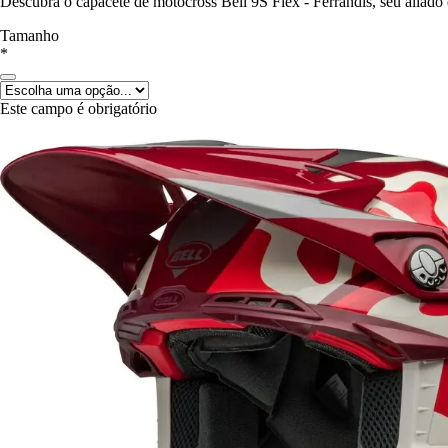
Descubra o capacete de motocross Bell 9S Flex - Ferrandis, seu aliado 
Tamanho
*
Este campo é obrigatório