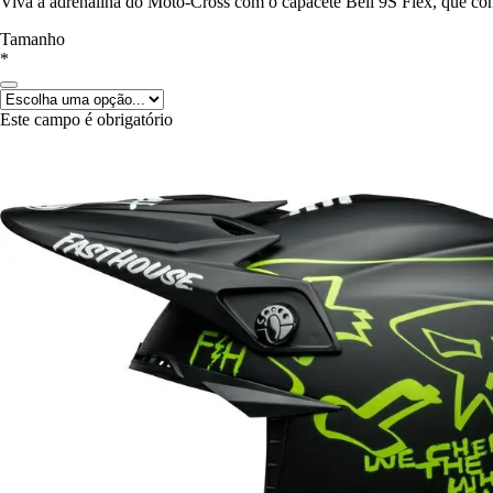
Viva a adrenalina do Moto-Cross com o capacete Bell 9S Flex, que co
Tamanho
*
Este campo é obrigatório