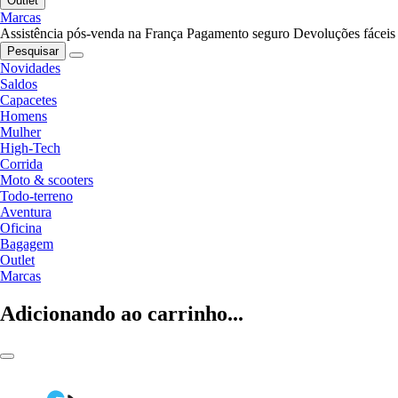
Outlet
Marcas
Assistência pós-venda na França
Pagamento seguro
Devoluções fáceis
Pesquisar
Novidades
Saldos
Capacetes
Homens
Mulher
High-Tech
Corrida
Moto & scooters
Todo-terreno
Aventura
Oficina
Bagagem
Outlet
Marcas
Adicionando ao carrinho...