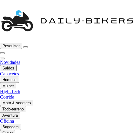
Pesquisar
Novidades
Saldos
Capacetes
Homens
Mulher
High-Tech
Corrida
Moto & scooters
Todo-terreno
Aventura
Oficina
Bagagem