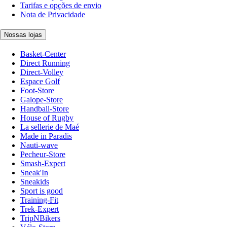
Tarifas e opções de envio
Nota de Privacidade
Nossas lojas
Basket-Center
Direct Running
Direct-Volley
Espace Golf
Foot-Store
Galope-Store
Handball-Store
House of Rugby
La sellerie de Maé
Made in Paradis
Nauti-wave
Pecheur-Store
Smash-Expert
Sneak'In
Sneakids
Sport is good
Training-Fit
Trek-Expert
TripNBikers