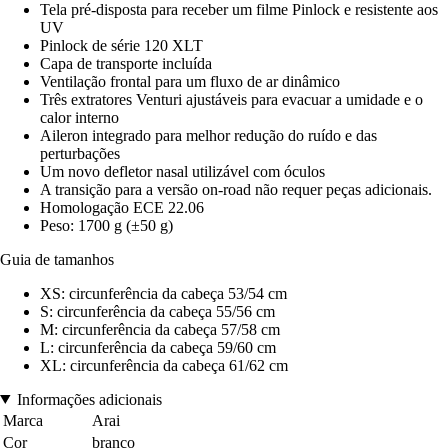
Tela pré-disposta para receber um filme Pinlock e resistente aos
UV
Pinlock de série 120 XLT
Capa de transporte incluída
Ventilação frontal para um fluxo de ar dinâmico
Três extratores Venturi ajustáveis para evacuar a umidade e o
calor interno
Aileron integrado para melhor redução do ruído e das
perturbações
Um novo defletor nasal utilizável com óculos
A transição para a versão on-road não requer peças adicionais.
Homologação ECE 22.06
Peso: 1700 g (±50 g)
Guia de tamanhos
XS: circunferência da cabeça 53/54 cm
S: circunferência da cabeça 55/56 cm
M: circunferência da cabeça 57/58 cm
L: circunferência da cabeça 59/60 cm
XL: circunferência da cabeça 61/62 cm
Informações adicionais
Marca
Arai
Cor
branco