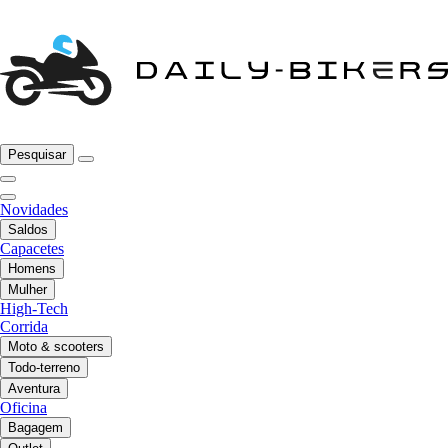
Pesquisar
Novidades
Saldos
Capacetes
Homens
Mulher
High-Tech
Corrida
Moto & scooters
Todo-terreno
Aventura
Oficina
Bagagem