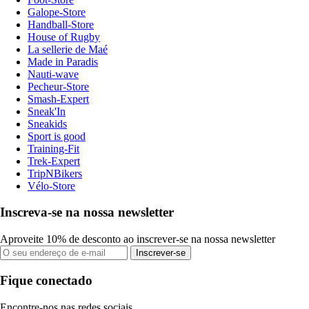
Galope-Store
Handball-Store
House of Rugby
La sellerie de Maé
Made in Paradis
Nauti-wave
Pecheur-Store
Smash-Expert
Sneak'In
Sneakids
Sport is good
Training-Fit
Trek-Expert
TripNBikers
Vélo-Store
Inscreva-se na nossa newsletter
Aproveite 10% de desconto ao inscrever-se na nossa newsletter
Inscrever-se
Fique conectado
Encontre-nos nas redes sociais