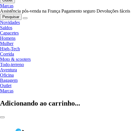
Outlet
Marcas
Assistência pós-venda na França
Pagamento seguro
Devoluções fáceis
Pesquisar
Novidades
Saldos
Capacetes
Homens
Mulher
High-Tech
Corrida
Moto & scooters
Todo-terreno
Aventura
Oficina
Bagagem
Outlet
Marcas
Adicionando ao carrinho...