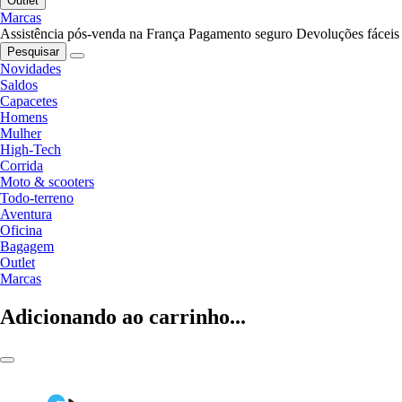
Outlet
Marcas
Assistência pós-venda na França
Pagamento seguro
Devoluções fáceis
Pesquisar
Novidades
Saldos
Capacetes
Homens
Mulher
High-Tech
Corrida
Moto & scooters
Todo-terreno
Aventura
Oficina
Bagagem
Outlet
Marcas
Adicionando ao carrinho...