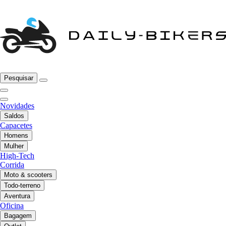
Pesquisar
Novidades
Saldos
Capacetes
Homens
Mulher
High-Tech
Corrida
Moto & scooters
Todo-terreno
Aventura
Oficina
Bagagem