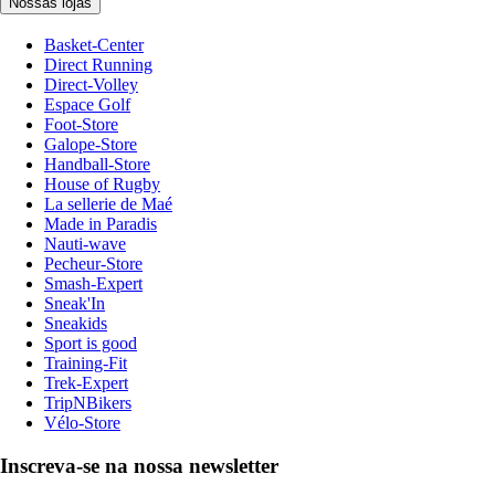
Nossas lojas
Basket-Center
Direct Running
Direct-Volley
Espace Golf
Foot-Store
Galope-Store
Handball-Store
House of Rugby
La sellerie de Maé
Made in Paradis
Nauti-wave
Pecheur-Store
Smash-Expert
Sneak'In
Sneakids
Sport is good
Training-Fit
Trek-Expert
TripNBikers
Vélo-Store
Inscreva-se na nossa newsletter