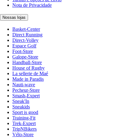
Nota de Privacidade
Nossas lojas
Basket-Center
Direct Running
Direct-Volley
Espace Golf
Foot-Store
Galope-Store
Handball-Store
House of Rugby
La sellerie de Maé
Made in Paradis
Nauti-wave
Pecheur-Store
Smash-Expert
Sneak'In
Sneakids
Sport is good
Training-Fit
Trek-Expert
TripNBikers
Vélo-Store