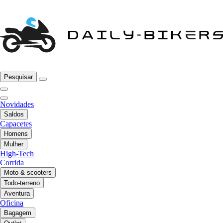
Pesquisar
Novidades
Saldos
Capacetes
Homens
Mulher
High-Tech
Corrida
Moto & scooters
Todo-terreno
Aventura
Oficina
Bagagem