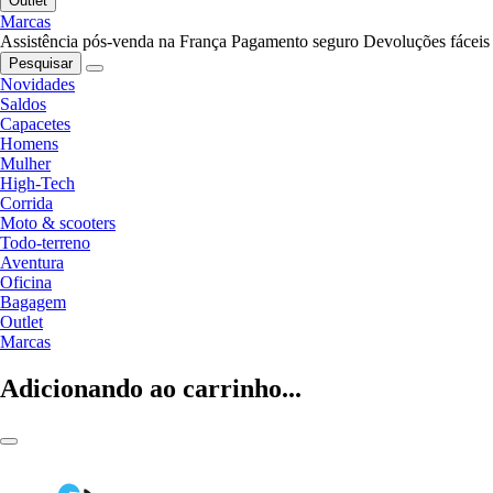
Outlet
Marcas
Assistência pós-venda na França
Pagamento seguro
Devoluções fáceis
Pesquisar
Novidades
Saldos
Capacetes
Homens
Mulher
High-Tech
Corrida
Moto & scooters
Todo-terreno
Aventura
Oficina
Bagagem
Outlet
Marcas
Adicionando ao carrinho...