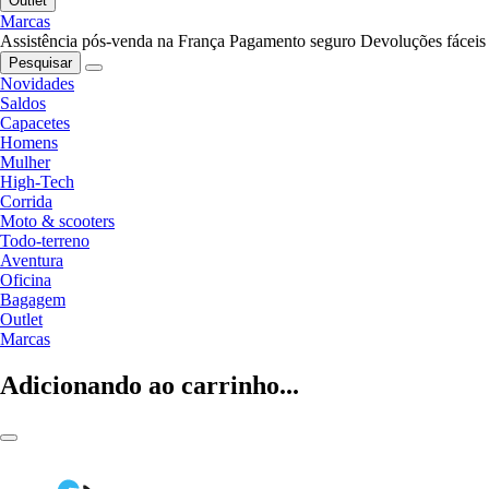
Outlet
Marcas
Assistência pós-venda na França
Pagamento seguro
Devoluções fáceis
Pesquisar
Novidades
Saldos
Capacetes
Homens
Mulher
High-Tech
Corrida
Moto & scooters
Todo-terreno
Aventura
Oficina
Bagagem
Outlet
Marcas
Adicionando ao carrinho...