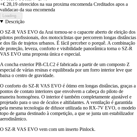
+€ 28,19
oferecidos na sua proxima encomenda
Creditados apos a
validacao da sua encomenda
Loading...
Descrição
O SZ-R VAS EVO da Arai tornou-se o capacete aberto de eleição dos
pilotos profissionais, dos motociclistas que percorrem longas distâncias
e dos fãs de trajetos urbanos. É fácil perceber o porquê. A combinação
de proteção, leveza, conforto e visibilidade panorâmica torna o SZ-R
VAS EVO uma proposta única e especial.
A concha exterior PB-CLC2 é fabricada a partir de um composto Z
especial de várias resinas e equilibrada por um forro interior leve que
baixa o centro de gravidade.
O conforto do SZ-R VAS EVO é ótimo em longas distâncias, graças a
pontos de contato interiores que envolvem a cabeça do piloto de
maneira homogénea. O interior é também completamente ajustável e
projetado para o uso de óculos e altifalantes. A ventilação é garantida
pela mesma tecnologia de difusor utilizada no RX-7V EVO, o modelo
topo de gama destinado à competição, a que se junta um estabilizador
aerodinâmico.
O SZ-R VAS EVO vem com um inserto Pinlock.