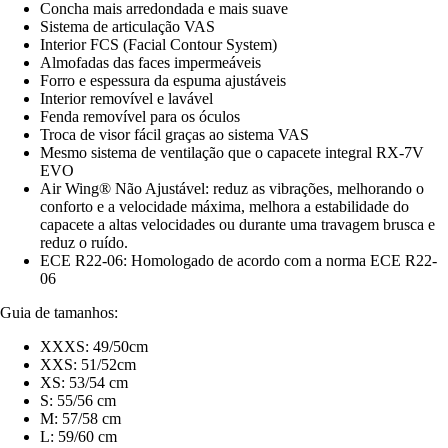
Concha mais arredondada e mais suave
Sistema de articulação VAS
Interior FCS (Facial Contour System)
Almofadas das faces impermeáveis
Forro e espessura da espuma ajustáveis
Interior removível e lavável
Fenda removível para os óculos
Troca de visor fácil graças ao sistema VAS
Mesmo sistema de ventilação que o capacete integral RX-7V
EVO
Air Wing® Não Ajustável: reduz as vibrações, melhorando o
conforto e a velocidade máxima, melhora a estabilidade do
capacete a altas velocidades ou durante uma travagem brusca e
reduz o ruído.
ECE R22-06: Homologado de acordo com a norma ECE R22-
06
Guia de tamanhos:
XXXS: 49/50cm
XXS: 51/52cm
XS: 53/54 cm
S: 55/56 cm
M: 57/58 cm
L: 59/60 cm