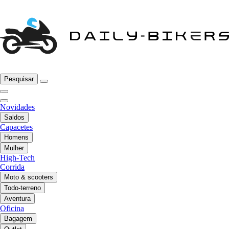
Pesquisar
Novidades
Saldos
Capacetes
Homens
Mulher
High-Tech
Corrida
Moto & scooters
Todo-terreno
Aventura
Oficina
Bagagem