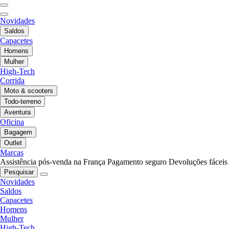
Novidades
Saldos
Capacetes
Homens
Mulher
High-Tech
Corrida
Moto & scooters
Todo-terreno
Aventura
Oficina
Bagagem
Outlet
Marcas
Assistência pós-venda na França
Pagamento seguro
Devoluções fáceis
Pesquisar
Novidades
Saldos
Capacetes
Homens
Mulher
High-Tech