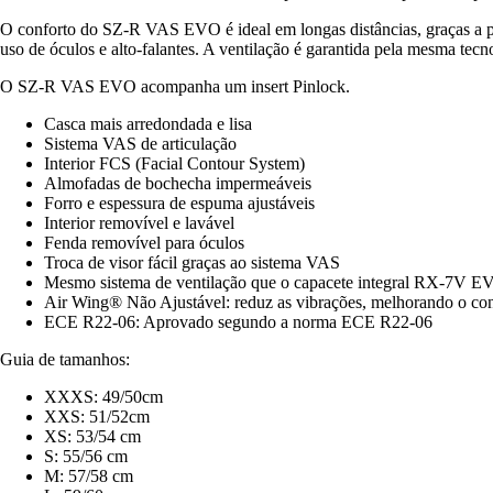
O conforto do SZ-R VAS EVO é ideal em longas distâncias, graças a pon
uso de óculos e alto-falantes. A ventilação é garantida pela mesma te
O SZ-R VAS EVO acompanha um insert Pinlock.
Casca mais arredondada e lisa
Sistema VAS de articulação
Interior FCS (Facial Contour System)
Almofadas de bochecha impermeáveis
Forro e espessura de espuma ajustáveis
Interior removível e lavável
Fenda removível para óculos
Troca de visor fácil graças ao sistema VAS
Mesmo sistema de ventilação que o capacete integral RX-7V 
Air Wing® Não Ajustável: reduz as vibrações, melhorando o conf
ECE R22-06: Aprovado segundo a norma ECE R22-06
Guia de tamanhos:
XXXS: 49/50cm
XXS: 51/52cm
XS: 53/54 cm
S: 55/56 cm
M: 57/58 cm