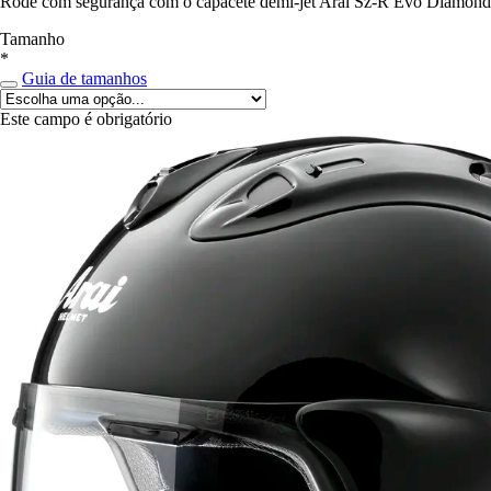
Rode com segurança com o capacete demi-jet Arai Sz-R Evo Diamond, a 
Tamanho
*
Guia de tamanhos
Este campo é obrigatório