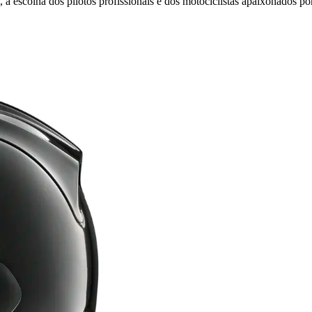
escolha dos pilotos profissionais e dos motociclistas apaixonados po