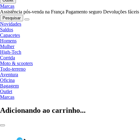
Outlet
Marcas
Assistência pós-venda na França
Pagamento seguro
Devoluções fáceis
Pesquisar
Novidades
Saldos
Capacetes
Homens
Mulher
High-Tech
Corrida
Moto & scooters
Todo-terreno
Aventura
Oficina
Bagagem
Outlet
Marcas
Adicionando ao carrinho...