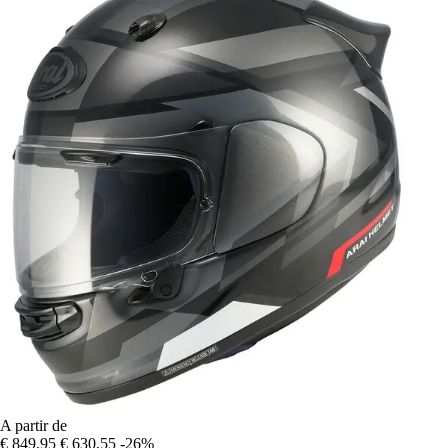
A partir de
€ 849,95
€ 630,55
-26%