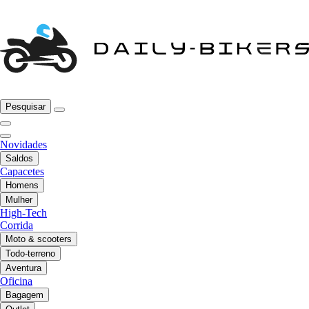
Pesquisar
Novidades
Saldos
Capacetes
Homens
Mulher
High-Tech
Corrida
Moto & scooters
Todo-terreno
Aventura
Oficina
Bagagem