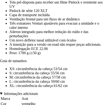
Tela pré-disposta para receber um filme Pinlock e resistente aos
UV
Pinlock de série 120 XLT
Capa de transporte incluída
Ventilação frontal para um fluxo de ar dinâmico
Três extratores Venturi ajustáveis para evacuar a umidade e o
calor interno
Aileron integrado para melhor redução do ruído e das
perturbações
Um novo defletor nasal utilizável com óculos
A transição para a versão on-road não requer peças adicionais.
Homologação ECE 22.06
Peso: 1700 g (±50 g)
Guia de tamanhos
XS: circunferência da cabeça 53/54 cm
S: circunferência da cabeça 55/56 cm
M: circunferência da cabeça 57/58 cm
L: circunferência da cabeça 59/60 cm
XL: circunferência da cabeça 61/62 cm
Informações adicionais
Marca
Arai
Cor
vermelho