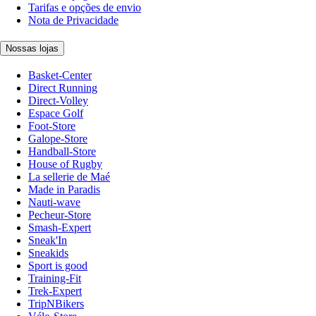
Tarifas e opções de envio
Nota de Privacidade
Nossas lojas
Basket-Center
Direct Running
Direct-Volley
Espace Golf
Foot-Store
Galope-Store
Handball-Store
House of Rugby
La sellerie de Maé
Made in Paradis
Nauti-wave
Pecheur-Store
Smash-Expert
Sneak'In
Sneakids
Sport is good
Training-Fit
Trek-Expert
TripNBikers