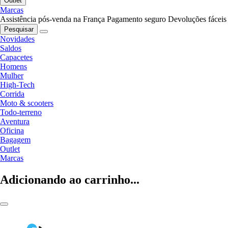
Outlet
Marcas
Assistência pós-venda na França
Pagamento seguro
Devoluções fáceis
Pesquisar
Novidades
Saldos
Capacetes
Homens
Mulher
High-Tech
Corrida
Moto & scooters
Todo-terreno
Aventura
Oficina
Bagagem
Outlet
Marcas
Adicionando ao carrinho...