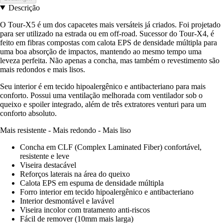
Descrição
O Tour-X5 é um dos capacetes mais versáteis já criados. Foi projetado
para ser utilizado na estrada ou em off-road. Sucessor do Tour-X4, é
feito em fibras compostas com calota EPS de densidade múltipla para
uma boa absorção de impactos, mantendo ao mesmo tempo uma
leveza perfeita. Não apenas a concha, mas também o revestimento são
mais redondos e mais lisos.
Seu interior é em tecido hipoalergênico e antibacteriano para mais
conforto. Possui uma ventilação melhorada com ventilador sob o
queixo e spoiler integrado, além de três extratores venturi para um
conforto absoluto.
Mais resistente - Mais redondo - Mais liso
Concha em CLF (Complex Laminated Fiber) confortável,
resistente e leve
Viseira destacável
Reforços laterais na área do queixo
Calota EPS em espuma de densidade múltipla
Forro interior em tecido hipoalergênico e antibacteriano
Interior desmontável e lavável
Viseira incolor com tratamento anti-riscos
Fácil de remover (10mm mais larga)