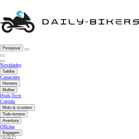
Pesquisar
Novidades
Saldos
Capacetes
Homens
Mulher
High-Tech
Corrida
Moto & scooters
Todo-terreno
Aventura
Oficina
Bagagem