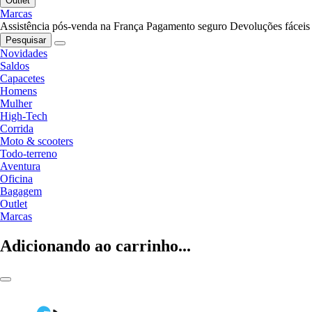
Outlet
Marcas
Assistência pós-venda na França
Pagamento seguro
Devoluções fáceis
Pesquisar
Novidades
Saldos
Capacetes
Homens
Mulher
High-Tech
Corrida
Moto & scooters
Todo-terreno
Aventura
Oficina
Bagagem
Outlet
Marcas
Adicionando ao carrinho...