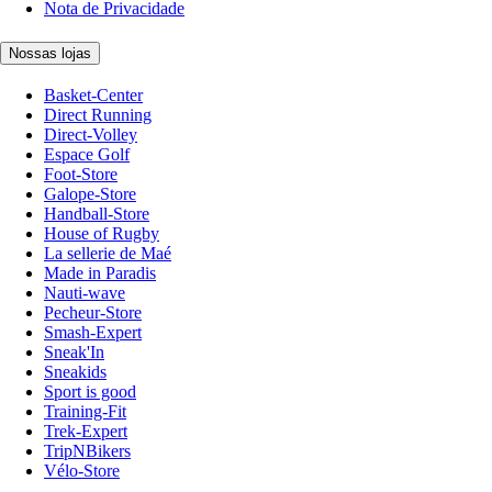
Nota de Privacidade
Nossas lojas
Basket-Center
Direct Running
Direct-Volley
Espace Golf
Foot-Store
Galope-Store
Handball-Store
House of Rugby
La sellerie de Maé
Made in Paradis
Nauti-wave
Pecheur-Store
Smash-Expert
Sneak'In
Sneakids
Sport is good
Training-Fit
Trek-Expert
TripNBikers
Vélo-Store