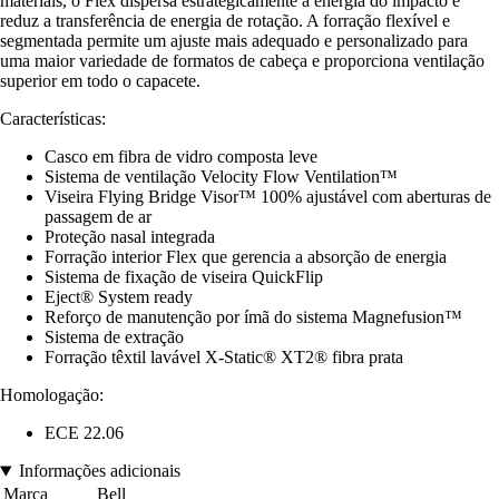
materiais, o Flex dispersa estrategicamente a energia do impacto e
reduz a transferência de energia de rotação. A forração flexível e
segmentada permite um ajuste mais adequado e personalizado para
uma maior variedade de formatos de cabeça e proporciona ventilação
superior em todo o capacete.
Características:
Casco em fibra de vidro composta leve
Sistema de ventilação Velocity Flow Ventilation™
Viseira Flying Bridge Visor™ 100% ajustável com aberturas de
passagem de ar
Proteção nasal integrada
Forração interior Flex que gerencia a absorção de energia
Sistema de fixação de viseira QuickFlip
Eject® System ready
Reforço de manutenção por ímã do sistema Magnefusion™
Sistema de extração
Forração têxtil lavável X-Static® XT2® fibra prata
Homologação:
ECE 22.06
Informações adicionais
Marca
Bell