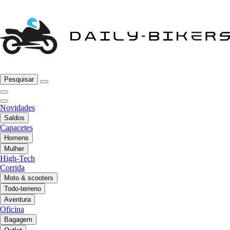
Pesquisar
Novidades
Saldos
Capacetes
Homens
Mulher
High-Tech
Corrida
Moto & scooters
Todo-terreno
Aventura
Oficina
Bagagem