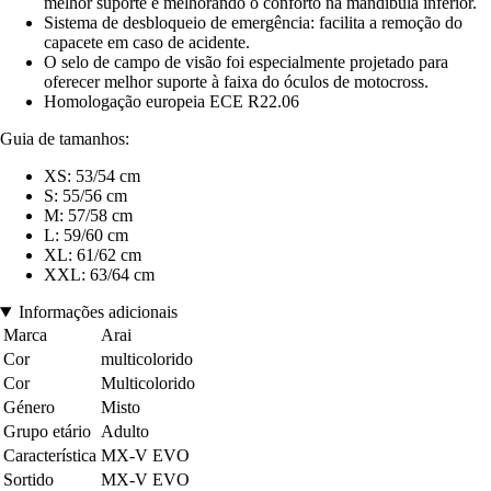
melhor suporte e melhorando o conforto na mandíbula inferior.
Sistema de desbloqueio de emergência: facilita a remoção do
capacete em caso de acidente.
O selo de campo de visão foi especialmente projetado para
oferecer melhor suporte à faixa do óculos de motocross.
Homologação europeia ECE R22.06
Guia de tamanhos:
XS: 53/54 cm
S: 55/56 cm
M: 57/58 cm
L: 59/60 cm
XL: 61/62 cm
XXL: 63/64 cm
Informações adicionais
Marca
Arai
Cor
multicolorido
Cor
Multicolorido
Género
Misto
Grupo etário
Adulto
Característica
MX-V EVO
Sortido
MX-V EVO