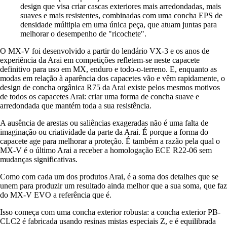
design que visa criar cascas exteriores mais arredondadas, mais
suaves e mais resistentes, combinadas com uma concha EPS de
densidade múltipla em uma única peça, que atuam juntas para
melhorar o desempenho de "ricochete".
O MX-V foi desenvolvido a partir do lendário VX-3 e os anos de
experiência da Arai em competições refletem-se neste capacete
definitivo para uso em MX, enduro e todo-o-terreno. E, enquanto as
modas em relação à aparência dos capacetes vão e vêm rapidamente, o
design de concha orgânica R75 da Arai existe pelos mesmos motivos
de todos os capacetes Arai: criar uma forma de concha suave e
arredondada que mantém toda a sua resistência.
A ausência de arestas ou saliências exageradas não é uma falta de
imaginação ou criatividade da parte da Arai. É porque a forma do
capacete age para melhorar a proteção. É também a razão pela qual o
MX-V é o último Arai a receber a homologação ECE R22-06 sem
mudanças significativas.
Como com cada um dos produtos Arai, é a soma dos detalhes que se
unem para produzir um resultado ainda melhor que a sua soma, que faz
do MX-V EVO a referência que é.
Isso começa com uma concha exterior robusta: a concha exterior PB-
CLC2 é fabricada usando resinas mistas especiais Z, e é equilibrada