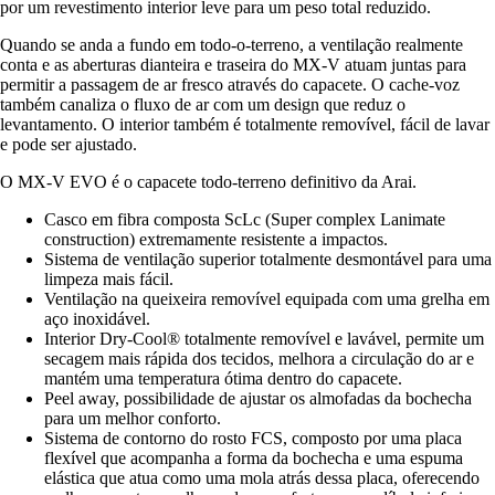
por um revestimento interior leve para um peso total reduzido.
Quando se anda a fundo em todo-o-terreno, a ventilação realmente
conta e as aberturas dianteira e traseira do MX-V atuam juntas para
permitir a passagem de ar fresco através do capacete. O cache-voz
também canaliza o fluxo de ar com um design que reduz o
levantamento. O interior também é totalmente removível, fácil de lavar
e pode ser ajustado.
O MX-V EVO é o capacete todo-terreno definitivo da Arai.
Casco em fibra composta ScLc (Super complex Lanimate
construction) extremamente resistente a impactos.
Sistema de ventilação superior totalmente desmontável para uma
limpeza mais fácil.
Ventilação na queixeira removível equipada com uma grelha em
aço inoxidável.
Interior Dry-Cool® totalmente removível e lavável, permite um
secagem mais rápida dos tecidos, melhora a circulação do ar e
mantém uma temperatura ótima dentro do capacete.
Peel away, possibilidade de ajustar os almofadas da bochecha
para um melhor conforto.
Sistema de contorno do rosto FCS, composto por uma placa
flexível que acompanha a forma da bochecha e uma espuma
elástica que atua como uma mola atrás dessa placa, oferecendo