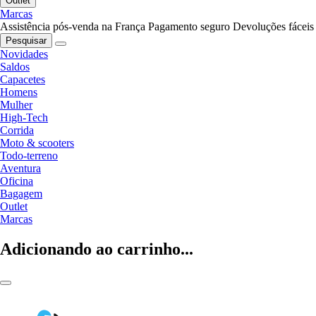
Outlet
Marcas
Assistência pós-venda na França
Pagamento seguro
Devoluções fáceis
Pesquisar
Novidades
Saldos
Capacetes
Homens
Mulher
High-Tech
Corrida
Moto & scooters
Todo-terreno
Aventura
Oficina
Bagagem
Outlet
Marcas
Adicionando ao carrinho...