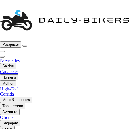
Pesquisar
Novidades
Saldos
Capacetes
Homens
Mulher
High-Tech
Corrida
Moto & scooters
Todo-terreno
Aventura
Oficina
Bagagem