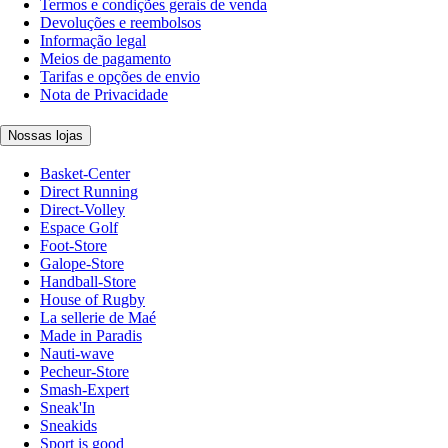
Termos e condições gerais de venda
Devoluções e reembolsos
Informação legal
Meios de pagamento
Tarifas e opções de envio
Nota de Privacidade
Nossas lojas
Basket-Center
Direct Running
Direct-Volley
Espace Golf
Foot-Store
Galope-Store
Handball-Store
House of Rugby
La sellerie de Maé
Made in Paradis
Nauti-wave
Pecheur-Store
Smash-Expert
Sneak'In
Sneakids
Sport is good