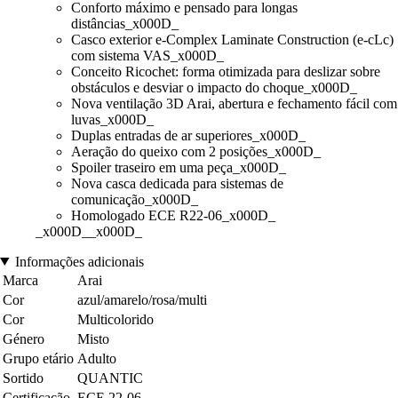
Conforto máximo e pensado para longas
distâncias_x000D_
Casco exterior e-Complex Laminate Construction (e-cLc)
com sistema VAS_x000D_
Conceito Ricochet: forma otimizada para deslizar sobre
obstáculos e desviar o impacto do choque_x000D_
Nova ventilação 3D Arai, abertura e fechamento fácil com
luvas_x000D_
Duplas entradas de ar superiores_x000D_
Aeração do queixo com 2 posições_x000D_
Spoiler traseiro em uma peça_x000D_
Nova casca dedicada para sistemas de
comunicação_x000D_
Homologado ECE R22-06_x000D_
_x000D__x000D_
Informações adicionais
Marca
Arai
Cor
azul/amarelo/rosa/multi
Cor
Multicolorido
Género
Misto
Grupo etário
Adulto
Sortido
QUANTIC
Certificação
ECE 22-06