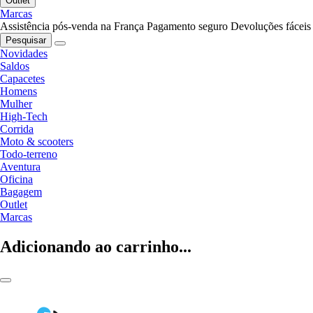
Outlet
Marcas
Assistência pós-venda na França
Pagamento seguro
Devoluções fáceis
Pesquisar
Novidades
Saldos
Capacetes
Homens
Mulher
High-Tech
Corrida
Moto & scooters
Todo-terreno
Aventura
Oficina
Bagagem
Outlet
Marcas
Adicionando ao carrinho...