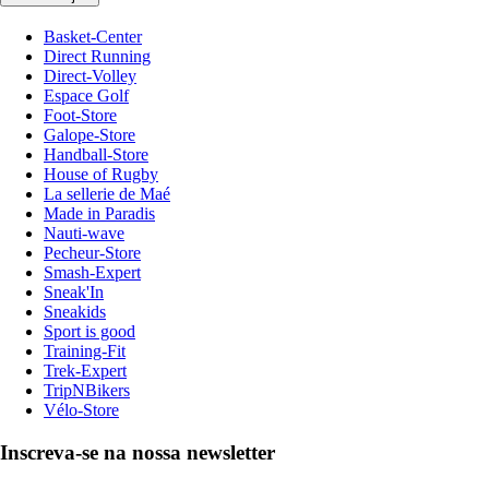
Basket-Center
Direct Running
Direct-Volley
Espace Golf
Foot-Store
Galope-Store
Handball-Store
House of Rugby
La sellerie de Maé
Made in Paradis
Nauti-wave
Pecheur-Store
Smash-Expert
Sneak'In
Sneakids
Sport is good
Training-Fit
Trek-Expert
TripNBikers
Vélo-Store
Inscreva-se na nossa newsletter