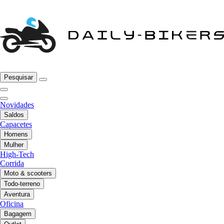
Pesquisar
Novidades
Saldos
Capacetes
Homens
Mulher
High-Tech
Corrida
Moto & scooters
Todo-terreno
Aventura
Oficina
Bagagem