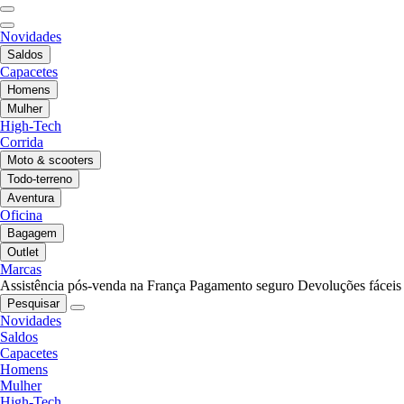
Novidades
Saldos
Capacetes
Homens
Mulher
High-Tech
Corrida
Moto & scooters
Todo-terreno
Aventura
Oficina
Bagagem
Outlet
Marcas
Assistência pós-venda na França
Pagamento seguro
Devoluções fáceis
Pesquisar
Novidades
Saldos
Capacetes
Homens
Mulher
High-Tech