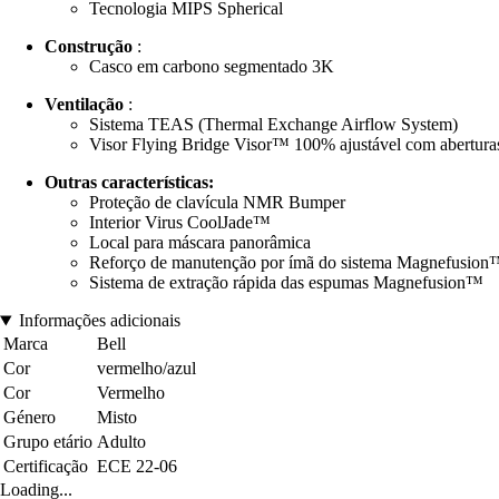
Tecnologia MIPS Spherical
Construção
:
Casco em carbono segmentado 3K
Ventilação
:
Sistema TEAS (Thermal Exchange Airflow System)
Visor Flying Bridge Visor™ 100% ajustável com aberturas 
Outras características:
Proteção de clavícula NMR Bumper
Interior Virus CoolJade™
Local para máscara panorâmica
Reforço de manutenção por ímã do sistema Magnefusion
Sistema de extração rápida das espumas Magnefusion™
Informações adicionais
Marca
Bell
Cor
vermelho/azul
Cor
Vermelho
Género
Misto
Grupo etário
Adulto
Certificação
ECE 22-06
Loading...