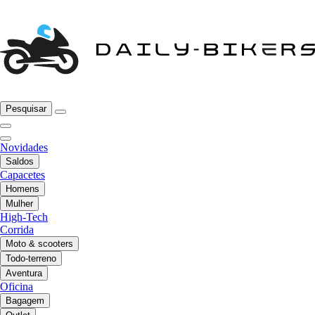
Pesquisar
Novidades
Saldos
Capacetes
Homens
Mulher
High-Tech
Corrida
Moto & scooters
Todo-terreno
Aventura
Oficina
Bagagem