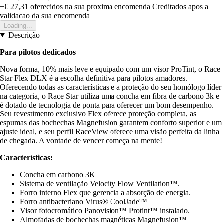
+€ 27,31
oferecidos na sua proxima encomenda
Creditados apos a
validacao da sua encomenda
Loading...
Descrição
Para pilotos dedicados
Nova forma, 10% mais leve e equipado com um visor ProTint, o Race
Star Flex DLX é a escolha definitiva para pilotos amadores.
Oferecendo todas as características e a proteção do seu homólogo líder
na categoria, o Race Star utiliza uma concha em fibra de carbono 3k e
é dotado de tecnologia de ponta para oferecer um bom desempenho.
Seu revestimento exclusivo Flex oferece proteção completa, as
espumas das bochechas Magnefusion garantem conforto superior e um
ajuste ideal, e seu perfil RaceView oferece uma visão perfeita da linha
de chegada. A vontade de vencer começa na mente!
Características:
Concha em carbono 3K
Sistema de ventilação Velocity Flow Ventilation™.
Forro interno Flex que gerencia a absorção de energia.
Forro antibacteriano Virus® CoolJade™
Visor fotocromático Panovision™ Protint™ instalado.
Almofadas de bochechas magnéticas Magnefusion™