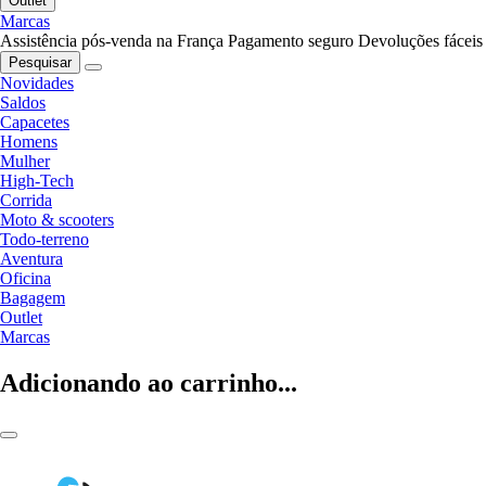
Outlet
Marcas
Assistência pós-venda na França
Pagamento seguro
Devoluções fáceis
Pesquisar
Novidades
Saldos
Capacetes
Homens
Mulher
High-Tech
Corrida
Moto & scooters
Todo-terreno
Aventura
Oficina
Bagagem
Outlet
Marcas
Adicionando ao carrinho...